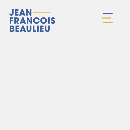
Musée Naval de
Québec
Client
Amiral Agence Web
Mandat
Site web, ui/ux, direction
artistique