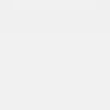
Véritable mémoire de l’histoire de la
réserve navale dans la province, le
Musée Naval de Québec et sa
collection unique sont un attrait de la
capitale nationale. Le musée cherchait