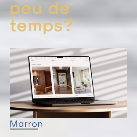
peu de
temps?
Marron